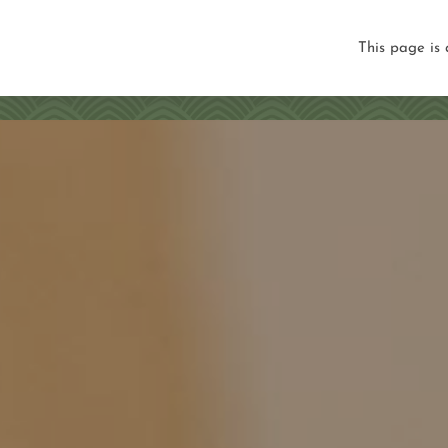
PL
EN
DE
CZ
This page is 
O NÁS
POKOJE
BALÍČKY
MEDI&SPA
WEL