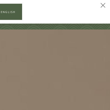
NABÍDKY A BALÍČKY
REZERVOVAT NYNÍ
 ENGLISH
E A VEČÍRKY
PODNIKÁNÍ
GALERIE
KONTAKTOVAT