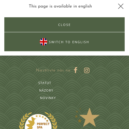
This page is available in english
REZERVACE
MENU
HOTEL
POKOJE
CLOSE
BALÍČKY
SWITCH TO ENGLISH
Le Mont Medical & Spa
RESTAURACE A VEČÍRKY
MEDI&SPA
PODNIKÁNÍ
NOVINKY
Navštivte nás na
WELLNESS
STATUT
GALERIE
NÁZORY
NOVINKY
KONTAKTOVAT