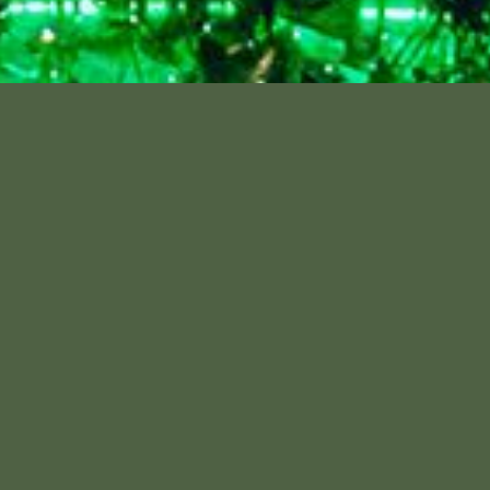
Anfahrt
anrufen
Zimmer
Schwimmbad
Bildergalerie